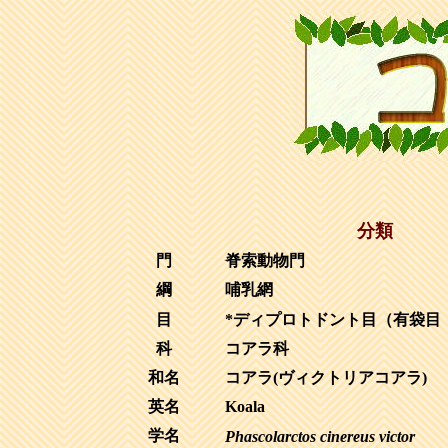
分類
門
脊索動物門
綱
哺乳網
目
*ディプロトドント目（有袋目
科
コアラ科
和名
コアラ(ヴィクトリアコアラ)
英名
Koala
学名
Phascolarctos cinereus victor