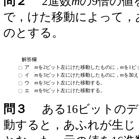
問２
2進数
m
の9倍の値
で，けた移動によって，
のとする。
解答欄
ア
m
を2ビット左にけた移動したものに，
m
を1ビ
イ
m
を3ビット左にけた移動したものに，
m
を加え
ウ
m
を3ビット左にけた移動する。
エ
m
を9ビット左にけた移動する。
問３
ある16ビットのデ
動すると，あふれが生じ，