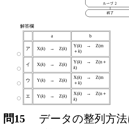
解答欄
a
b
Y(
k
) → Z(m
ア
X(
k
) → Z(
k
)
＋
k
)
Y(
k
) → Z(n＋
イ
X(
k
) → Z(
k
)
k
)
X(
k
) → Z(m
ウ
Y(
k
) → Z(
k
)
＋
k
)
X(
k
) → Z(n＋
エ
Y(
k
) → Z(
k
)
k
)
問15
データの整列方法