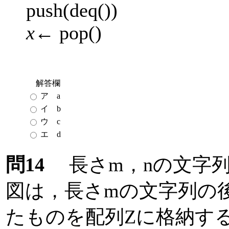
push(deq())
x
← pop()
解答欄
ア a
イ b
ウ c
エ d
問14
長さm，nの文字列
図は，長さmの文字列の
たものを配列Zに格納す