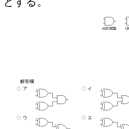
とする。
解答欄
ア
イ
ウ
エ