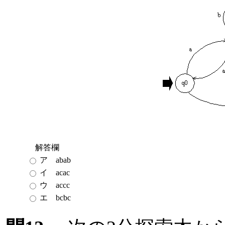
解答欄
ア abab
イ acac
ウ accc
エ bcbc