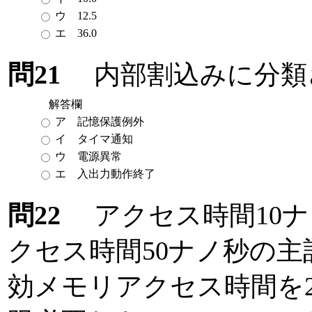
ウ 12.5
エ 36.0
問21
内部割込みに分類
解答欄
ア 記憶保護例外
イ タイマ通知
ウ 電源異常
エ 入出力動作終了
問22
アクセス時間10ナ
クセス時間50ナノ秒の
効メモリアクセス時間を