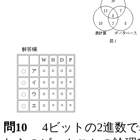
解答欄
W
H
D
P
○
○
○
○
ア
○
○
○
×
イ
○
×
○
×
ウ
○
×
×
×
エ
問10
4ビットの2進数で