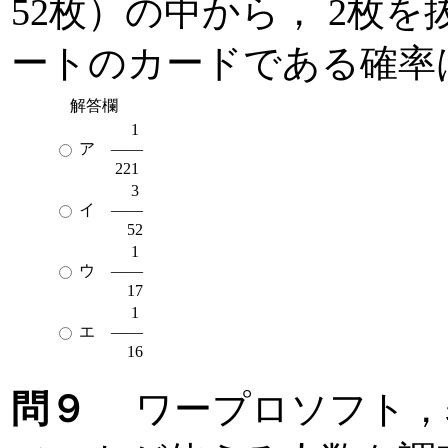
52枚）の中から， 2枚
ートのカードである確率
解答欄
1
ア ――
221
3
イ ――
52
1
ウ ――
17
1
エ ――
16
問９
ワープロソフト，