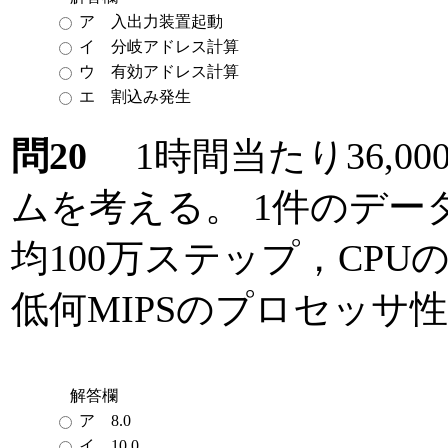
ア 入出力装置起動
イ 分岐アドレス計算
ウ 有効アドレス計算
エ 割込み発生
問20
1時間当たり36,0
ムを考える。 1件のデ
均100万ステップ，CPU
低何MIPSのプロセッサ
解答欄
ア 8.0
イ 10.0