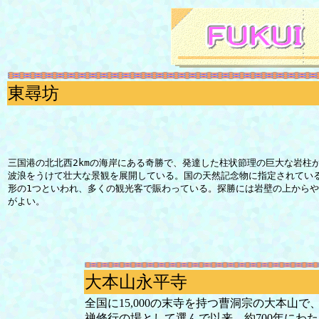
東尋坊
三国港の北北西2kmの海岸にある奇勝で、発達した柱状節理の巨大な岩柱
波浪をうけて壮大な景観を展開している。国の天然記念物に指定されてい
形の1つといわれ、多くの観光客で賑わっている。探勝には岩壁の上から
がよい
。
大本山永平寺
全国に15,000の末寺を持つ曹洞宗の大本山で
禅修行の場として選んで以来、約700年にわ