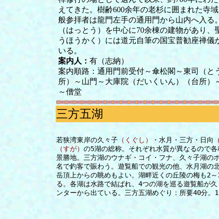
えてきた。樹齢600余年の老杉に囲まれた寺域は
般参拝者は龍門左手の通用門から山内へ入る
（はっとう）を中心に70余棟の建物があり、
うほうかく）には道元自筆の国宝普勧座禅儀
いる。
案内人：
有（志納）
案内順路：通用門前受付～傘松閣～東司（と
所）～山門～大庫院（だいくいん）（台所）
～僧堂
三方五湖
若狭湾東岸の久々子
（くぐし）
・水月・三方・日向
（すが）
の5湖の総称。それぞれ水質が異なるので各
景勝地。三方湖のウナギ・コイ・フナ、久々子湖の
名で釣客で賑わう。遊覧船での観光の他、水月湖の
岳頂上からの眺めもよい。湖畔近くの丘陵の梅も2～
る。各湖は水路で結ばれ、4つの湖を巡る遊覧船が久
ンターから出ている。三方五湖めぐり：所要40分。12/