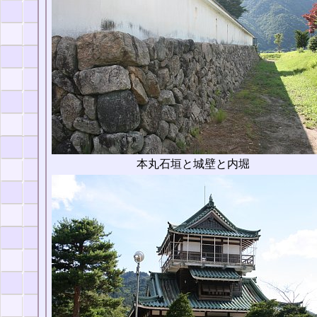
本丸石垣と城壁と内堀