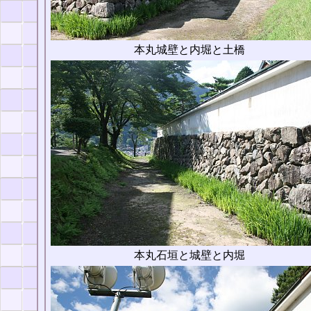
本丸城壁と内堀と土橋
本丸石垣と城壁と内堀