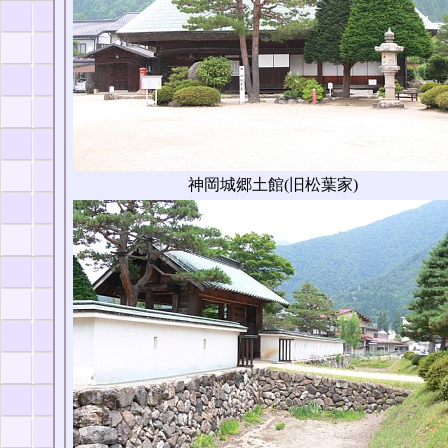
神岡城郷土館(旧松葉家)