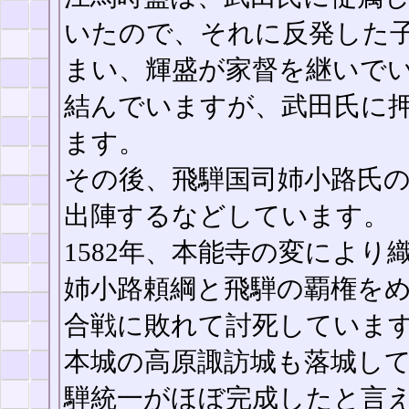
いたので、それに反発した
まい、輝盛が家督を継いで
結んでいますが、武田氏に
ます。
その後、飛騨国司姉小路氏
出陣するなどしています。
1582年、本能寺の変によ
姉小路頼綱と飛騨の覇権を
合戦に敗れて討死していま
本城の高原諏訪城も落城し
騨統一がほぼ完成したと言