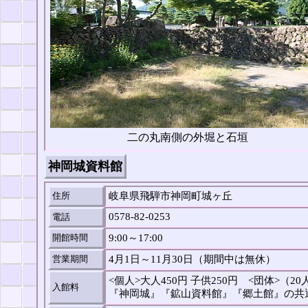
二の丸南側の外堀と石垣
神岡城資料館
住所
岐阜県飛騨市神岡町城ヶ丘
0578-82-0253
電話
開館時間
9:00～17:00
営業期間
4月1日～11月30日（期間中は無休）
<個人>
大人450円 子供250円
<団体>
（20
入館料
『神岡城』『鉱山資料館』『郷土館』の共