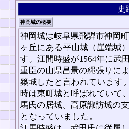
史
神岡城の概要
神岡城は岐阜県飛騨市神岡町
ヶ丘にある平山城（崖端城
す。江間時盛が1564年に武
重臣の山県昌景の縄張りに
築城したと言われています
時は東町城と呼ばれていて
馬氏の居城、高原諏訪城の
となっていました。
江馬時盛は、武田氏に従属