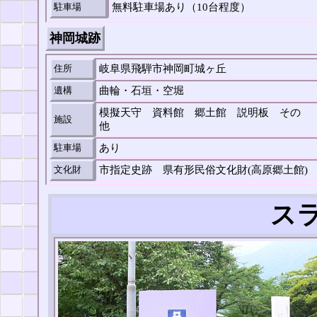
駐車場
無料駐車場あり（10台程度）
神岡城跡
住所
岐阜県飛騨市神岡町城ヶ丘
遺構
曲輪・石垣・空堀
模擬天守 資料館 郷土館 説明板 その
施設
他
駐車場
あり
文化財
市指定史跡 県有形民俗文化財(高原郷土館)
スラ