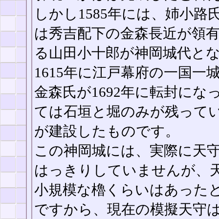
しかし1585年には、姉小
は秀吉配下の金森長近が領
る山田小十郎が神岡城代と
1615年に江戸幕府の一国
金森氏が1692年に転封に
ては石垣と堀のみが残って
が建設したものです。
この神岡城には、実際に天
はっきりしていませんが、
小規模な櫓くらいはあった
ですから、現在の模擬天守