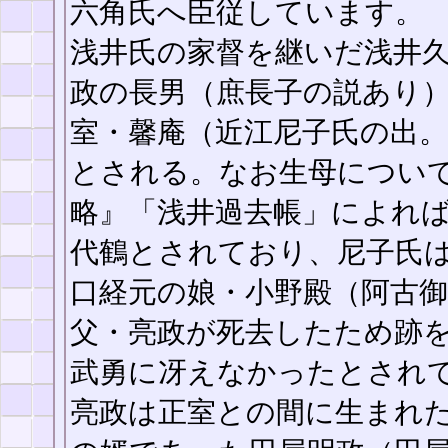
六角氏へ臣従しています。
浅井氏の家督を継いだ浅井久政
政の長男（庶長子の説あり
室・馨庵（近江尼子氏の出
とされる。なお生母につい
略』「浅井過去帳」によれ
代鶴とされており、尼子氏
口経元の娘・小野殿（阿古御料
父・亮政が死去したため跡
武勇に冴えなかったとされ
亮政は正室との間に生まれ