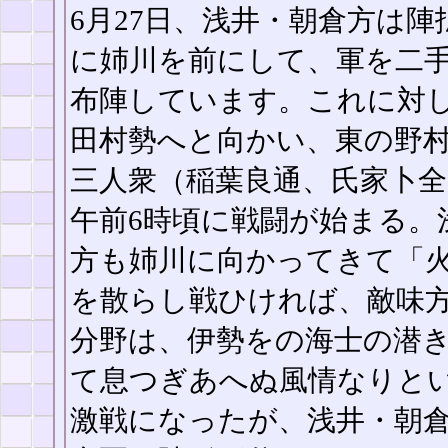
6月27日、浅井・朝倉方は陣
に姉川を前にして、軍を二
布陣しています。これに対
田村勢へと向かい、東の野
三人衆（稲葉良通、氏家卜
午前6時頃に戦闘が始まる。
方も姉川に向かってきて「
を散らし戦ひければ、敵味
分野は、伊勢をの海士の潜
て息つぎあへぬ風情なりと
激戦になったが、浅井・朝