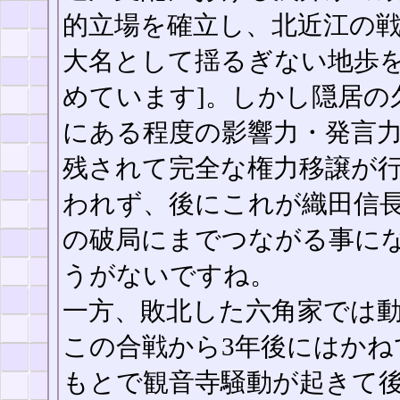
的立場を確立し、北近江の
大名として揺るぎない地歩
めています]。しかし隠居の
にある程度の影響力・発言
残されて完全な権力移譲が
われず、後にこれが織田信
の破局にまでつながる事に
うがないですね。
一方、敗北した六角家では
この合戦から3年後にはかね
もとで観音寺騒動が起きて