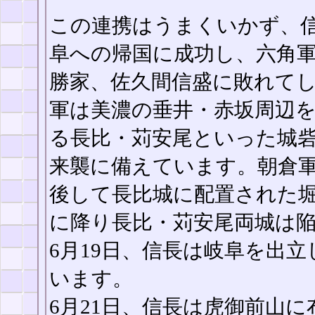
この連携はうまくいかず、信
阜への帰国に成功し、六角軍
勝家、佐久間信盛に敗れて
軍は美濃の垂井・赤坂周辺
る長比・苅安尾といった城
来襲に備えています。朝倉軍
後して長比城に配置された
に降り長比・苅安尾両城は
6月19日、信長は岐阜を出
います。
6月21日、信長は虎御前山