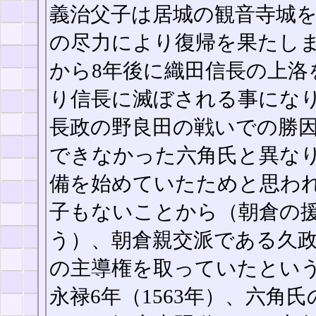
義治父子は居城の観音寺城
の尽力により復帰を果たし
から8年後に織田信長の上洛
り信長に滅ぼされる事にな
長政の野良田の戦いでの勝
できなかった六角氏と異な
備を始めていたためと思わ
子もないことから（朝倉の
う）、朝倉親交派である久
の主導権を取っていたとい
永禄6年（1563年）、六角