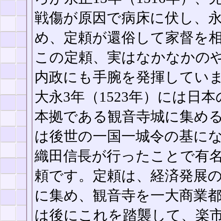
戦傷が原因で病床に伏し、永正
め、定頼が還俗して家督を
この定頼、実はなかなかの
内政にも手腕を発揮してい
大永3年（1523年）には
本拠である観音寺城に集め
は後世の一国一城令の基に
織田信長が行ったことで有
頼です。定頼は、経済発展
に集め、観音寺を一大商業
は後にこれを踏襲して、楽