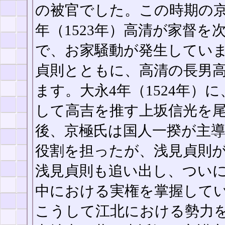
の被官でした。この時期の京
年（1523年）高清が家督
で、お家騒動が発生してい
貞則とともに、高清の長男
ます。大永4年（1524年）
して高吉を推す上坂信光を
後、京極氏は国人一揆が主
役割を担ったが、浅見貞則
浅見貞則も追い出し、つい
中における実権を掌握して
こうして江北における勢力