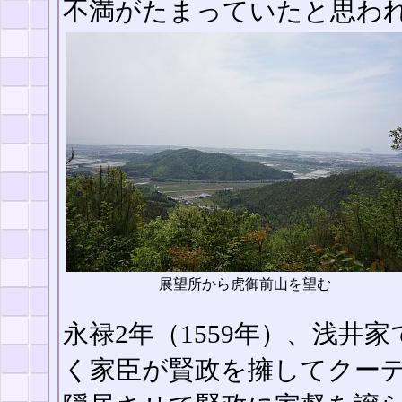
不満がたまっていたと思わ
展望所から虎御前山を望む
永禄2年（1559年）、浅井
く家臣が賢政を擁してクー