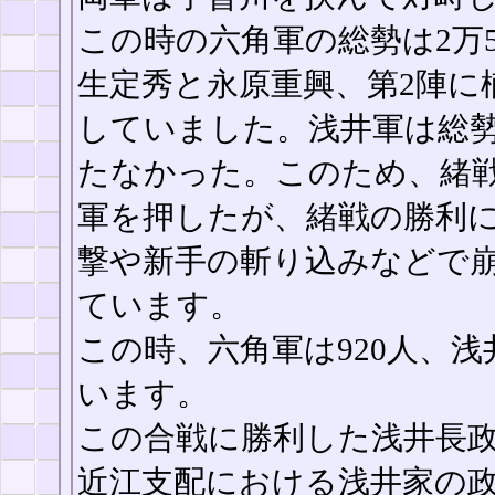
この時の六角軍の総勢は2万5
生定秀と永原重興、第2陣に
していました。浅井軍は総勢
たなかった。このため、緒
軍を押したが、緒戦の勝利
撃や新手の斬り込みなどで
ています。
この時、六角軍は920人、浅
います。
この合戦に勝利した浅井長
近江支配における浅井家の