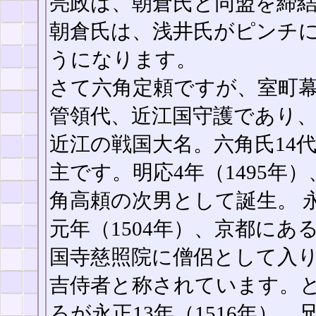
亮政は、朝倉氏と同盟を締
朝倉氏は、浅井氏がピンチ
うになります。
さて六角定頼ですが、室町
管領代、近江国守護であり
近江の戦国大名。六角氏14
主です。明応4年（1495年）
角高頼の次男として誕生。 
元年（1504年）、京都にあ
国寺慈照院に僧侶として入
吉侍者と称されています。
ろが永正13年（1516年）