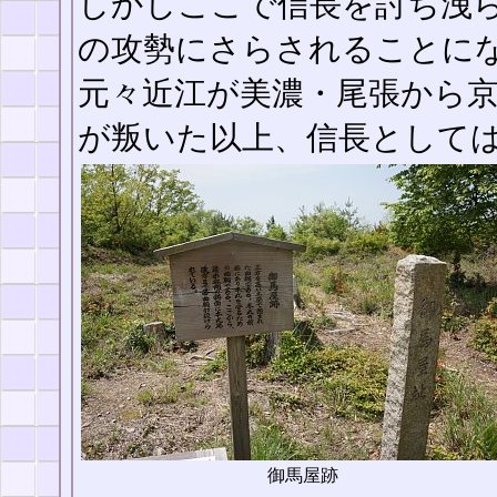
しかしここで信長を討ち洩
の攻勢にさらされることに
元々近江が美濃・尾張から
が叛いた以上、信長として
御馬屋跡