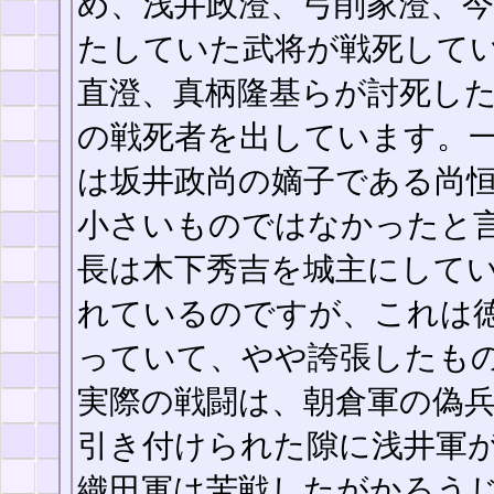
め、浅井政澄、弓削家澄、
たしていた武将が戦死して
直澄、真柄隆基らが討死し
の戦死者を出しています。
は坂井政尚の嫡子である尚
小さいものではなかったと
長は木下秀吉を城主にしてい
れているのですが、これは
っていて、やや誇張したも
実際の戦闘は、朝倉軍の偽
引き付けられた隙に浅井軍
織田軍は苦戦したがかろう