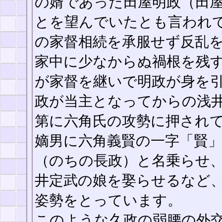
の婿であった田屋明政（田
とを望んでいたとも言われ
の家督相続を承服せず反乱
家中に少なからぬ禍根を残
が家督を継いで明政が身を
政が当主となってからの浅
第に六角氏の攻勢に押され
嫡男に六角義賢の一字「賢
（のちの長政）と名乗らせ
井定武の娘を娶らせるなど
姿勢をとっています。
このような久政の弱腰の外