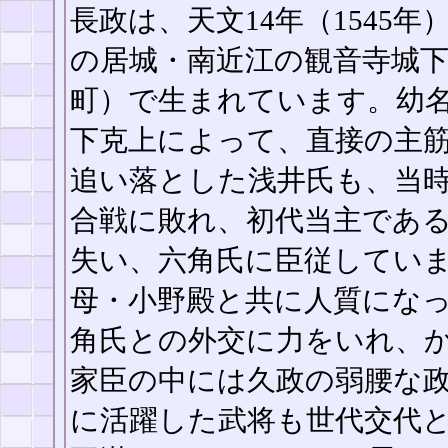
長政は、天文14年（1545
の居城・南近江の観音寺城
町）で生まれています。幼
下克上によって、直接の主
追い落とした浅井氏も、当
合戦に敗れ、初代当主であ
失い、六角氏に臣従してい
母・小野殿と共に人質にな
角氏との外交に力をいれ、
家臣の中には久政の弱腰な
に活躍した武将も世代交代