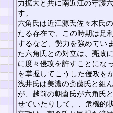
力拡大と共に南近江の守護
す。
六角氏は近江源氏佐々木氏
たる存在で、この時期は足
するなど、勢力を強めてい
た六角氏との対立は、亮政
に度々侵攻を許すことにな
を掌握してこうした侵攻をか
浅井氏は美濃の斎藤氏と組
が、越前の朝倉氏が六角氏
せていたりして、、危機的