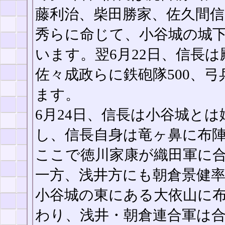
藤利治、柴田勝家、佐久間信
秀らに命じて、小谷城の城
います。翌6月22日、信長
佐々成政らに鉄砲隊500、
ます。
6月24日、信長は小谷城と
し、信長自身は竜ヶ鼻に布
ここで徳川家康が織田軍に
一方、浅井方にも朝倉景健率い
小谷城の東にある大依山に布陣
わり、浅井・朝倉連合軍は合計