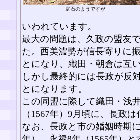
庭石のようですが
いわれています。
最大の問題は、久政の盟友
た。西美濃勢が信長寄りに
とになり、織田・朝倉は互
しかし最終的には長政が反
とになります。
この同盟に際して織田・浅井
（1567年）9月頃に、長
なお、長政と市の婚姻時期に
年）、永禄8年（1565年