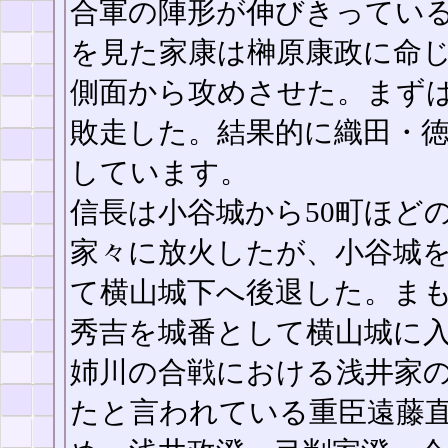
合軍の陣形が伸びきってい
を見た家康は榊原康政に命
側面から攻めさせた。まず
敗走した。結果的に織田・徳川
しています。
信長は小谷城から50町ほど
家々に放火したが、小谷城
て横山城下へ後退した。ま
秀吉を城番として横山城に
姉川の合戦における浅井家
たと言われている重臣遠藤