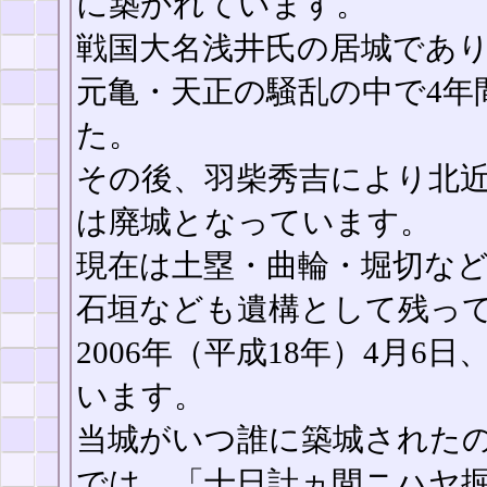
に築かれています。
戦国大名浅井氏の居城であ
元亀・天正の騒乱の中で4年
た。
その後、羽柴秀吉により北
は廃城となっています。
現在は土塁・曲輪・堀切な
石垣なども遺構として残っ
2006年（平成18年）4月6
います。
当城がいつ誰に築城された
では、「十日計ヵ間ニハヤ掘土