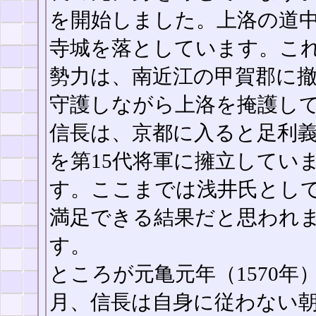
を開始しました。上洛の道
寺城を落としています。こ
勢力は、南近江の甲賀郡に
守護しながら上洛を掩護し
信長は、京都に入ると足利
を第15代将軍に擁立してい
す。ここまでは浅井氏とし
満足できる結果だと思われ
す。
ところが元亀元年（1570年）
月、信長は自身に従わない