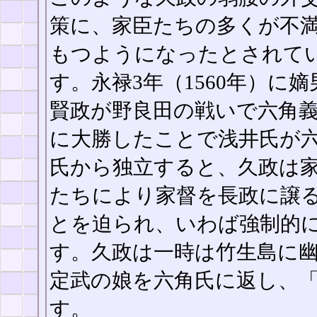
策に、家臣たちの多くが不
もつようになったとされて
す。永禄3年（1560年）に嫡
賢政が野良田の戦いで六角
に大勝したことで浅井氏が
氏から独立すると、久政は
たちにより家督を長政に譲
とを迫られ、いわば強制的
す。久政は一時は竹生島に
定武の娘を六角氏に返し、
す。