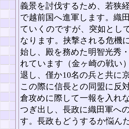
義景を討伐するため、若狭
で越前国へ進軍します。織
ていくのですが、突如とし
なります。挟撃される危機
始し、殿を務めた明智光秀
れています（金ヶ崎の戦い
退し、僅か10名の兵と共に
この際に信長との同盟に反
倉攻めに際して一報を入れ
つぎ出し、長政に織田軍へ
す。長政もどうするか悩ん