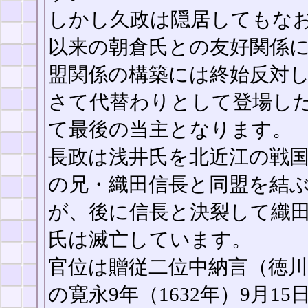
しかし久政は隠居してもな
以来の朝倉氏との友好関係
盟関係の構築には終始反対
さて代替わりとして登場した
て最後の当主となります。
長政は浅井氏を北近江の戦
の兄・織田信長と同盟を結
が、後に信長と決裂して織
氏は滅亡しています。
官位は贈従二位中納言（徳
の寛永9年（1632年）9月1