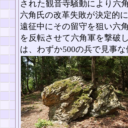
された観音寺騒動により六
六角氏の改革失敗が決定的
遠征中にその留守を狙い六
を反転させて六角軍を撃破
は、わずか500の兵で見事