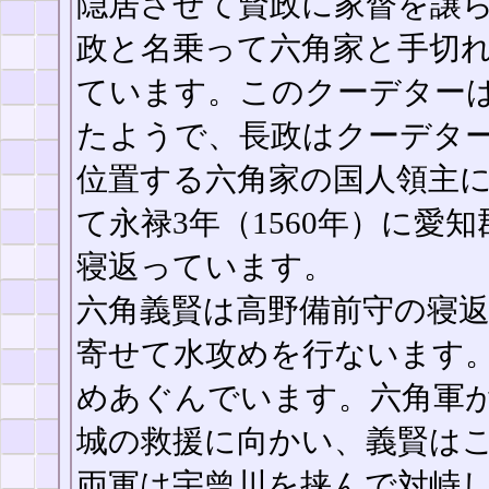
隠居させて賢政に家督を譲
政と名乗って六角家と手切
ています。このクーデター
たようで、長政はクーデタ
位置する六角家の国人領主
て永禄3年（1560年）に愛
寝返っています。
六角義賢は高野備前守の寝
寄せて水攻めを行ないます
めあぐんでいます。六角軍
城の救援に向かい、義賢は
両軍は宇曾川を挟んで対峙