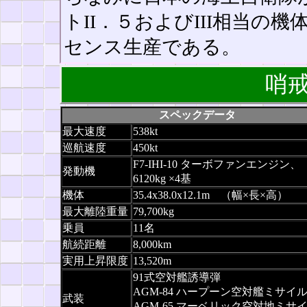
トII．５およびIII相当
センス生産である。
哨戒
スペックデータ
最大速度
538kt
巡航速度
450kt
F7-IHI-10 ターボファンエンジン、
発動機
6120kg ×4基
機体
35.4x38.0x12.1m （幅×長×高）
最大離陸重量
79,700kg
乗員
11名
航続距離
8,000km
実用上昇限度
13,520m
91式空対艦誘導弾
AGM-84 ハープーン空対艦ミサイ
武装
AGM-65 マーベリック空対地ミサ