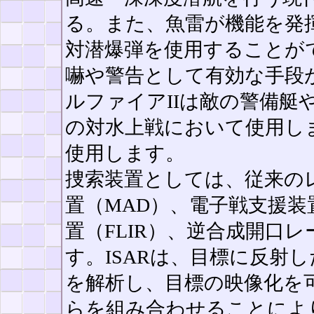
る。また、魚雷が機能を発
対潜爆弾を使用することが
嚇や警告として有効な手段が増
ルファイアIIは敵の警備艇
の対水上戦において使用し
使用します。
捜索装置としては、従来の
置（MAD）、電子戦支援装
置（FLIR）、逆合成開口レ
す。ISARは、目標に反射
を解析し、目標の映像化を
らを組み合わせることによ