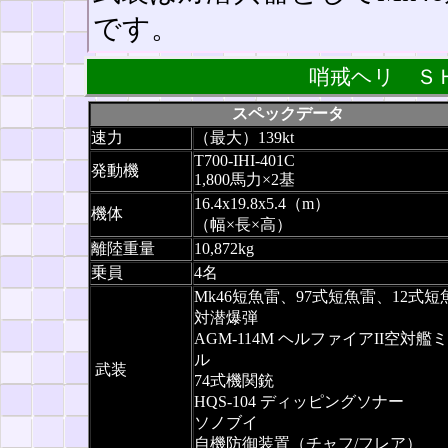
です。
哨戒ヘリ
Ｓ
スペックデータ
速力
（最大）139kt
T700-IHI-401C
発動機
1,800馬力×2基
16.4x19.8x5.4（m）
機体
（幅×長×高）
離陸重量
10,872kg
乗員
4名
Mk46短魚雷、97式短魚雷、12式短
対潜爆弾
AGM-114M ヘルファイアII空対艦
ル
武装
74式機関銃
HQS-104 ディッピングソナー
ソノブイ
自機防御装置（チャフ/フレア）