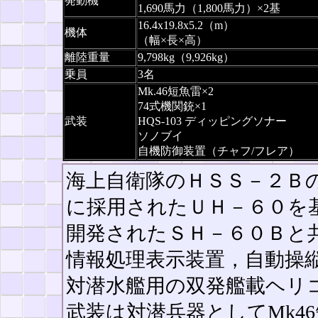
発動機
1,690馬力（1,800馬力）×2基
16.4x19.8x5.2（m）
機体
（幅×長×高）
離陸重量
9,798kg（9,926kg）
乗員
3名
Mk.46短魚雷×2
74式機関銃×1
武装
HQS-103 ディッピングソナー
ソノブイ
自機防御装置（チャフ/フレア）
海上自衛隊のＨＳＳ－２Ｂ
に採用されたＵＨ－６０を
開発されたＳＨ－６０Ｂと
情報処理表示装置，自動操
対潜水艦用の双発艦載ヘリ
武装は対潜兵器としてMk4