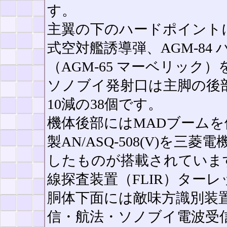
す。
主翼の下のハードポイントに
式空対艦誘導弾、AGM-84
（AGM-65 マーベリック
ソノブイ発射口は主脚の後部
10減の38個です。
機体後部にはMADブームを
製AN/ASQ-508(V)を三
したものが搭載されています
線探査装置（FLIR）ター
胴体下面には敵味方識別装置
信・航法・ソノブイ電波受