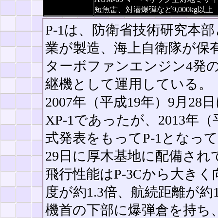
短魚雷、対潜爆弾など9,000kg以上
P-1は、防衛省技術研究本
業が製造、海上自衛隊が保
ターボファンエンジン4発の
継機として運用している。
2007年（平成19年）9月
XP-1であったが、2013年
式発表をもってP-1となって
29日に厚木基地に配備され
飛行性能はP-3Cから大き
度が約1.3倍、航続距離が約
機首の下部に爆弾倉を持ち