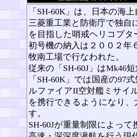
「SH-60K」は、日本の海上
三菱重工業と防衛庁で独自
を目指した哨戒ヘリコプタ
初号機の納入は２００２年
牧南工場で行なわれた。
従来の「SH-60J」はMk
「SH-60K」では国産の97式
ルファイアII空対艦ミサイ
を携行できるようになり、
す。
SH-60Jが重量制限によっ
高速・深深度潜航を行う現