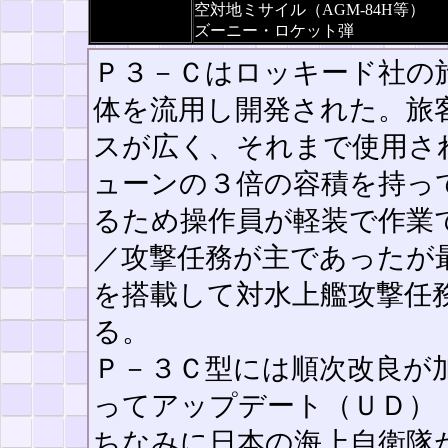
空対地ミサイル（AGM-84H等）
ズーニー・ロケット弾
Ｐ３－Ｃはロッキード社の
体を流用し開発された。旅
スが広く、それまで使用さ
ューンの３倍の容積を持っ
るため操作員が軽装で作業
／攻撃任務が主であったが
を搭載して対水上艦攻撃任
る。
Ｐ－３Ｃ型には順次改良が
ってアップデート（ＵＤ）Ｉ
ちなみに日本の海上自衛隊