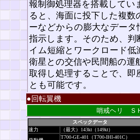
報制御処理器を搭載していま
ると、海面に投下した複数
ーなどからの膨大なデータ
指示します。そのため、判
イム短縮とワークロード低
衛星との交信や民間船の運
取得し処理することで、即
とも可能です。
●回転翼機
哨戒ヘリ
Ｓ
スペックデータ
速力
（最大）143kt（149kt）
T700-GE-401（T700-IHI-401C）