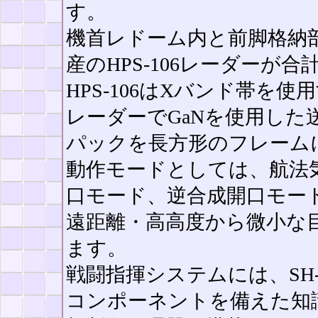
す。
機首レドーム内と前脚格納
産のHPS-106レーダーが
HPS-106はXバンド帯を
レーダーでGaNを使用した
パックを長方形のフレームに
動作モードとしては、航法
口モード、逆合成開口モード
遠距離・高高度から微小な
ます。
戦闘指揮システムには、SH-
コンポーネントを備えた知識