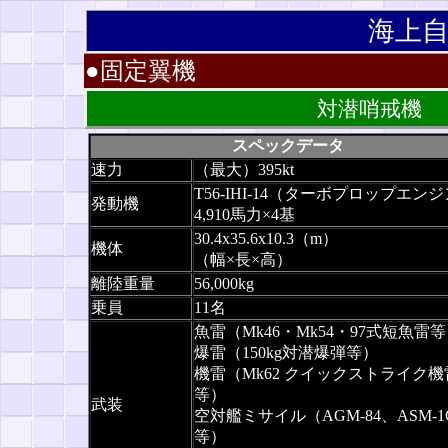
海上
●固定翼機
対潜哨戒機 
スペックデータ
速力
（最大）395kt
T56-IHI-14（ターボプロップエン
発動機
4,910馬力×4基
30.4x35.6x10.3（m）
機体
（幅×長×高）
離陸重量
56,000kg
乗員
11名
魚雷（Mk46・Mk54・97式短魚雷
爆雷（150kg対潜爆弾等）
機雷（Mk62 クイックストライク機
等）
武装
空対艦ミサイル（AGM-84、ASM-1
等）