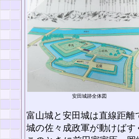
安田城跡全体図
富山城と安田城は直線距離
城の佐々成政軍が動けばす