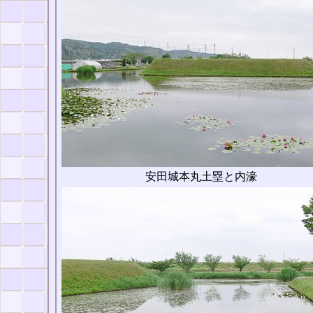
安田城本丸土塁と内濠