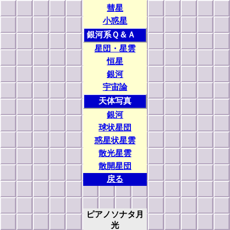
彗星
小惑星
銀河系Ｑ＆Ａ
星団・星雲
恒星
銀河
宇宙論
天体写真
銀河
球状星団
惑星状星雲
散光星雲
散開星団
戻る
ピアノソナタ月
光