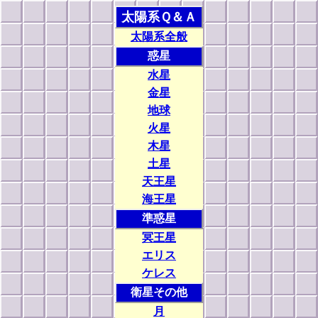
太陽系Ｑ＆Ａ
太陽系全般
惑星
水星
金星
地球
火星
木星
土星
天王星
海王星
準惑星
冥王星
エリス
ケレス
衛星その他
月