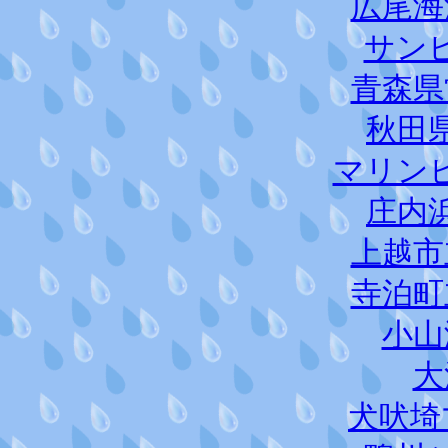
広尾海
サン
青森県
秋田
マリン
庄内
上越市
寺泊町
小山
大
犬吠埼