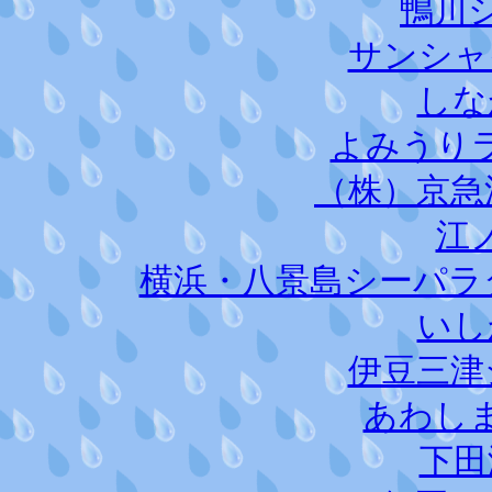
鴨川
サンシャ
しな
よみうり
（株）京急
江
横浜・八景島シーパラ
いし
伊豆三津
あわし
下田