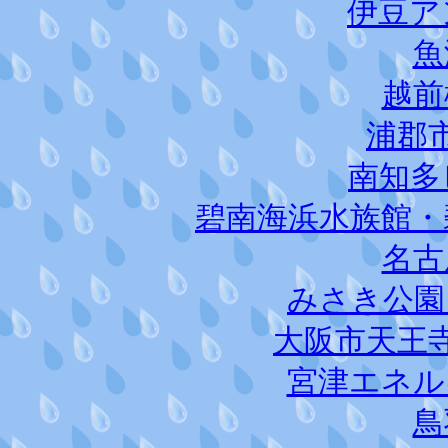
伊豆ア
魚
越前
浦郡
南知多
碧南海浜水族館・
名古
みさき公園
大阪市天王
宮津エネル
鳥