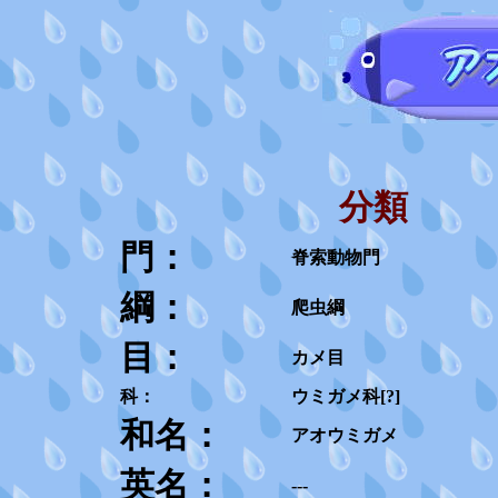
分類
門：
脊索動物門
綱：
爬虫綱
目：
カメ目
科：
ウミガメ科[?]
和名：
アオウミガメ
英名：
---