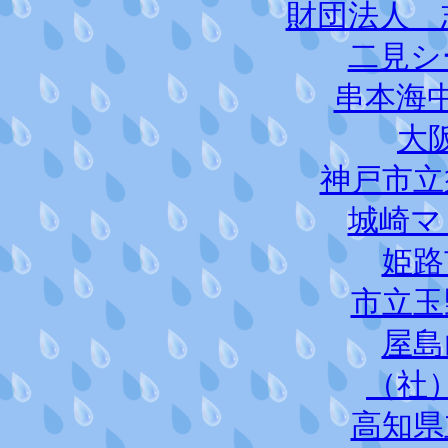
財団法人 
二見シ
串本海
大
神戸市立
城崎マ
姫路
市立玉
屋島
（社
高知県