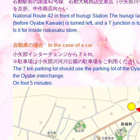
石動駅前の国道42号線 石動大橋西詰交差点（小矢部川
を左折。中作商店向かい
National Route 42 in front of Isurugi Station The Isurugi l
(before Oyabe Kawate) is turned left, and a T junction is tu
Is it for inside nakasaku store.
自動車の場合 In the case of a car
小矢部インターチェンジから７ｋm。
※駐車場は小矢部川河川公園の駐車場をご利用ください
The 7 km parking lot should use the parking lot of the Oyab
the Oyabe interchange.
On foot 5 minutes